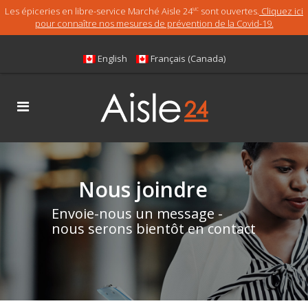
Les épiceries en libre-service Marché Aisle 24
sont ouvertes.
Cliquez ici
MC
pour connaître nos mesures de prévention de la Covid-19.
English
Français (Canada)
Nous joindre
Envoie-nous un message -
nous serons bientôt en contact